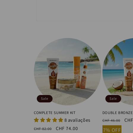
Sale
Sale
COMPLETE SUMMER KIT
DOUBLE BRONZE
8 avaliações
Regular
Sal
CHF
CHF 46.00
price
pri
Regular
Sale
CHF 74.00
CHF 82.00
7% OFF