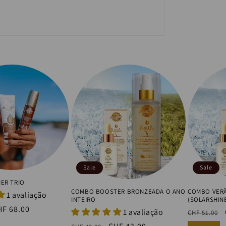
Sale
Sale
ER TRIO
COMBO BOOSTER BRONZEADA O ANO
COMBO VERÃ
1 avaliação
INTEIRO
(SOLARSHIN
ale
HF 68.00
1 avaliação
Regular
CHF 51.00
ice
price