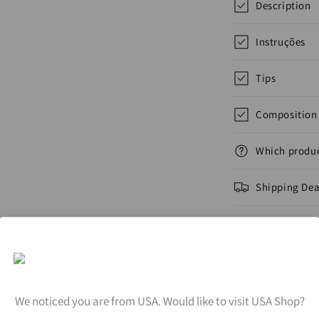
Description
Instruções
Tips
Composition 
Which produc
Shipping Dea
Affection in 
To share
We noticed you are from USA. Would like to visit USA Shop?