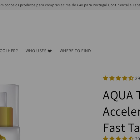
m todos os produtos para compras acima de €40 para Portugal Continental e Esp
SCOLHER?
WHO USES ❤️
WHERE TO FIND
39
AQUA 
Accele
Fast T
39