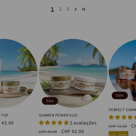
1
2
3
Sale
Sale
PERFECT SUMM
 TOP
SUMMER POWER DUO
e
 43.00
2 avaliações
Regular
S
C
CHF 72.00
ce
Regular
Sale
CHF 42.00
CHF 46.00
price
pr
5% OFF