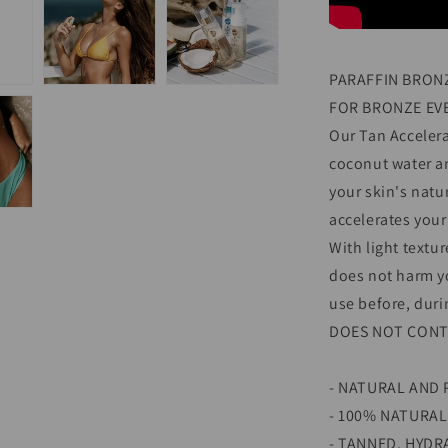
PARAFFIN BRON
FOR BRONZE EV
Our Tan Acceler
coconut water an
your skin's natu
accelerates your
With light text
does not harm yo
use before, duri
DOES NOT CONT
- NATURAL AND 
- 100% NATURA
- TANNED, HYDR