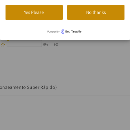
Yes Please
No thanks
79%
(31)
8%
(3)
8%
(3)
5%
(2)
0%
(0)
ronzeamento Super Rápido)