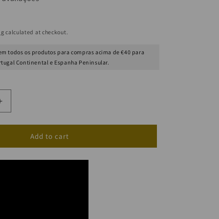
ng
calculated at checkout.
m todos os produtos para compras acima de €40 para
rtugal Continental e Espanha Peninsular.
Increase
quantity
for
AQUA
Add to cart
Tanning
Accelerator
Water
(Super
Fast
Tanning)