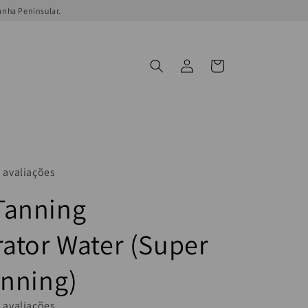
anha Peninsular.
Log
Cart
in
 avaliações
Tanning
rator Water (Super
anning)
 avaliações