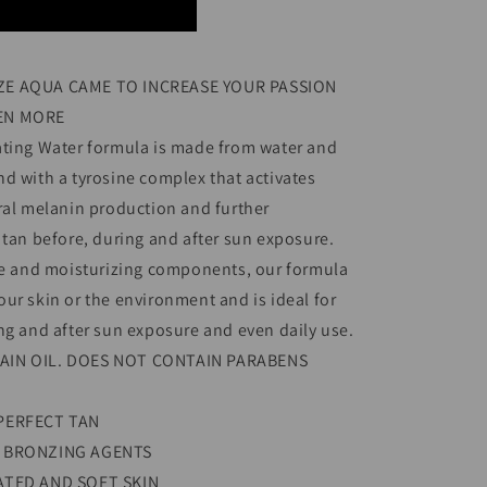
ZE AQUA CAME TO INCREASE YOUR PASSION
EN MORE
ating Water formula is made from water and
d with a tyrosine complex that activates
ral melanin production and further
 tan before, during and after sun exposure.
ure and moisturizing components, our formula
ur skin or the environment and is ideal for
ng and after sun exposure and even daily use.
AIN OIL. DOES NOT CONTAIN PARABENS
PERFECT TAN
L BRONZING AGENTS
ATED AND SOFT SKIN