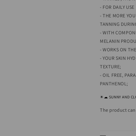
- FOR DAILY USE
- THE MORE YOU
TANNING DURIN
- WITH COMPONE
MELANIN PRODU
- WORKS ON THE
- YOUR SKIN HY
TEXTURE;
- OIL FREE, PA
PANTHENOL;
☀☁ SUNNY AND CL
The product can 