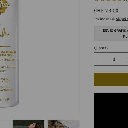
Regular
CHF 23.00
price
Tax included.
Shippi
ENVIO GRÁTIS
e
Po
Quantity
Decrease
quantity
for
AQUA
Tanning
Accelerator
Water
(Super
Fast
Tanning)