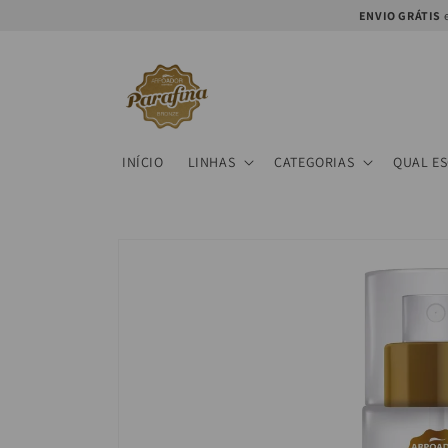
Skip to
ENVIO GRÁTIS
e
content
INÍCIO
LINHAS
CATEGORIAS
QUAL E
Skip to
product
information