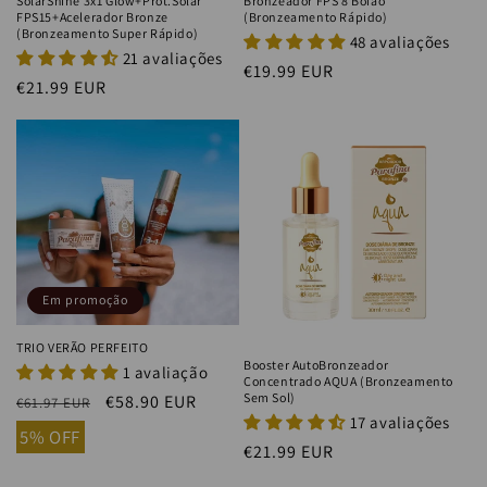
SolarShine 3x1 Glow+Prot.Solar
Bronzeador FPS 8 Boião
FPS15+Acelerador Bronze
(Bronzeamento Rápido)
(Bronzeamento Super Rápido)
48 avaliações
21 avaliações
Preço
€19.99 EUR
Preço
€21.99 EUR
normal
normal
Em promoção
TRIO VERÃO PERFEITO
Booster AutoBronzeador
1 avaliação
Concentrado AQUA (Bronzeamento
Sem Sol)
Preço
Preço
€58.90 EUR
€61.97 EUR
17 avaliações
normal
de
5% OFF
Preço
€21.99 EUR
saldo
normal