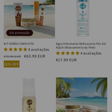
Em promoção
KIT VERÃO COMPLETO
Água Hidratante Refrescante Pós Sol
AQUA (Relaxamento da Pele)
8 avaliações
4 avaliações
Preço
Preço
€63.99 EUR
€70.96 EUR
Preço
€17.99 EUR
normal
de
10% OFF
normal
saldo