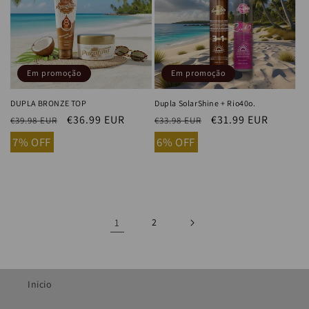
Em promoção
Em promoção
DUPLA BRONZE TOP
Dupla SolarShine + Rio40o.
Preço
Preço
€36.99 EUR
Preço
Preço
€31.99 EUR
€39.98 EUR
€33.98 EUR
normal
de
normal
de
7% OFF
6% OFF
saldo
saldo
1
2
Inicio