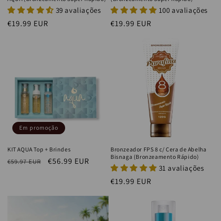
39 avaliações
100 avaliações
Preço
€19.99 EUR
Preço
€19.99 EUR
normal
normal
Em promoção
KIT AQUA Top + Brindes
Bronzeador FPS 8 c/ Cera de Abelha
Bisnaga (Bronzeamento Rápido)
Preço
Preço
€56.99 EUR
€59.97 EUR
31 avaliações
normal
de
Preço
€19.99 EUR
saldo
normal