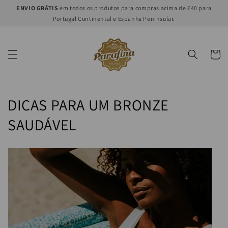
Saltar
ENVIO GRÁTIS
em todos os produtos para compras acima de €40 para
para o
Portugal Continental e Espanha Peninsular.
conteúdo
Carrinh
C
DICAS PARA UM BRONZE
o
SAUDÁVEL
l
e
ç
ã
o