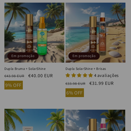
Em promoção
Em promoção
Dupla Bruma + SolarShine
Dupla SolarShine + Brisas
Preço
Preço
€40.00 EUR
4 avaliações
€43.98 EUR
normal
de
Preço
Preço
€31.99 EUR
€33.98 EUR
9% OFF
saldo
normal
de
6% OFF
saldo