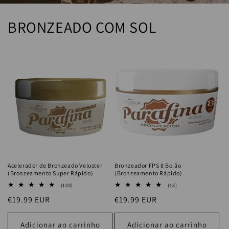
BRONZEADO COM SOL
Acelerador de Bronzeado Veloster
Bronzeador FPS 8 Boião
(Bronzeamento Super Rápido)
(Bronzeamento Rápido)
100
48
(100)
(48)
análises
análises
Preço
€19.99 EUR
Preço
€19.99 EUR
totais
totais
normal
normal
Adicionar ao carrinho
Adicionar ao carrinho