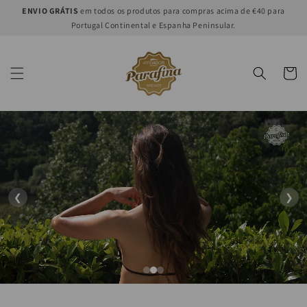
Saltar
ENVIO GRÁTIS
em todos os produtos para compras acima de €40 para
para o
Portugal Continental e Espanha Peninsular.
conteúdo
Carrinh
❮
❯