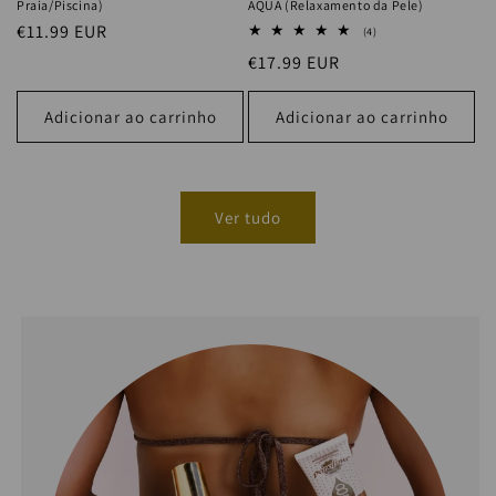
Praia/Piscina)
AQUA (Relaxamento da Pele)
Preço
€11.99 EUR
4
(4)
análises
normal
Preço
€17.99 EUR
totais
normal
Adicionar ao carrinho
Adicionar ao carrinho
Ver tudo