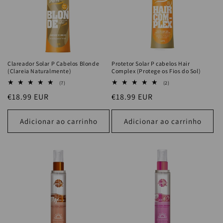
Clareador Solar P Cabelos Blonde
Protetor Solar P cabelos Hair
(Clareia Naturalmente)
Complex (Protege os Fios do Sol)
7
2
(7)
(2)
análises
análises
Preço
€18.99 EUR
Preço
€18.99 EUR
totais
totais
normal
normal
Adicionar ao carrinho
Adicionar ao carrinho