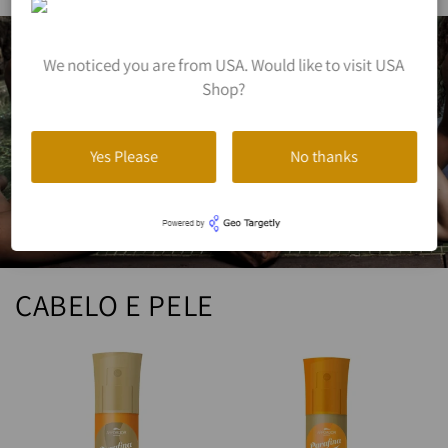
We noticed you are from USA. Would like to visit USA
Shop?
Yes Please
No thanks
CABELO E PELE