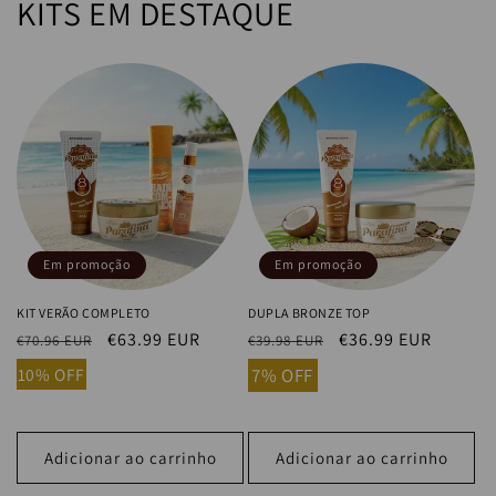
KITS EM DESTAQUE
Em promoção
Em promoção
KIT VERÃO COMPLETO
DUPLA BRONZE TOP
Preço
Preço
€63.99 EUR
Preço
Preço
€36.99 EUR
€70.96 EUR
€39.98 EUR
normal
de
normal
de
10% OFF
7% OFF
saldo
saldo
Adicionar ao carrinho
Adicionar ao carrinho