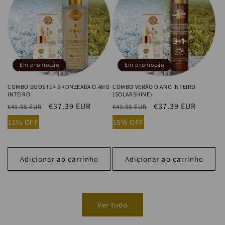
Em promoção
Em promoção
COMBO BOOSTER BRONZEADA O ANO
COMBO VERÃO O ANO INTEIRO
INTEIRO
(SOLARSHINE)
Preço
Preço
€37.39 EUR
Preço
Preço
€37.39 EUR
€41.98 EUR
€43.98 EUR
normal
de
normal
de
11% OFF
15% OFF
saldo
saldo
Adicionar ao carrinho
Adicionar ao carrinho
Ver tudo