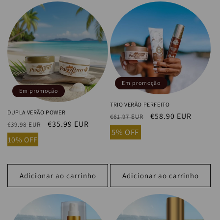
Em promoção
Em promoção
TRIO VERÃO PERFEITO
DUPLA VERÃO POWER
Preço
Preço
€58.90 EUR
€61.97 EUR
Preço
Preço
€35.99 EUR
€39.98 EUR
normal
de
5% OFF
normal
de
saldo
10% OFF
saldo
Adicionar ao carrinho
Adicionar ao carrinho