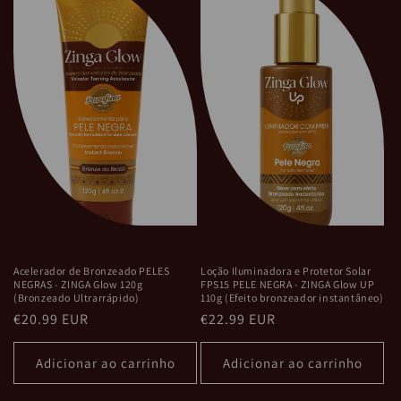
Acelerador de Bronzeado PELES
Loção Iluminadora e Protetor Solar
NEGRAS - ZINGA Glow 120g
FPS15 PELE NEGRA - ZINGA Glow UP
(Bronzeado Ultrarrápido)
110g (Efeito bronzeador instantâneo)
Preço
€20.99 EUR
Preço
€22.99 EUR
normal
normal
Adicionar ao carrinho
Adicionar ao carrinho