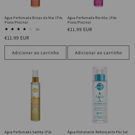
Água Perfumada Brisas do Mar (Pós
Água Perfumada Rio 40o. (Pós
Praia/Piscina)
Praia/Piscina)
Preço
€11.99 EUR
2
(2)
análises
normal
Preço
€11.99 EUR
totais
normal
Adicionar ao carrinho
Adicionar ao carrinho
Água Perfumada Samba (Pós
Água Hidratante Refrescante Pós Sol