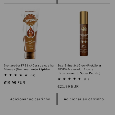
Bronzeador FPS 8 c/ Cera de Abelha
SolarShine 3x1 Glow+Prot.Solar
Bisnaga (Bronzeamento Rápido)
FPS15+Acelerador Bronze
(Bronzeamento Super Rápido)
31
(31)
análises
21
(21)
Preço
€19.99 EUR
totais
análises
Preço
€21.99 EUR
totais
normal
normal
Adicionar ao carrinho
Adicionar ao carrinho