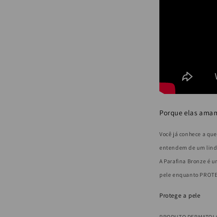
(Bronzeame
Rápido)
Porque elas ama
Você já conhece a qu
entendem de um lin
A Parafina Bronze é 
pele enquanto PROTE
Protege a pele
PRODUTO DERMATOL