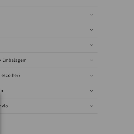
/ Embalagem
 escolher?
io
nvio