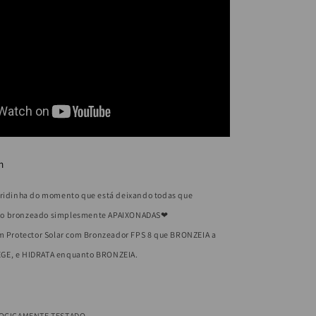
nto
(Bronzeamento
Rápido)
m
eridinha do momento que está deixando todas que
do bronzeado simplesmente APAIXONADAS❤
um Protector Solar com Bronzeador FPS 8 que BRONZEIA a
GE, e HIDRATA enquanto BRONZEIA.
OGICAMENTE TESTADO