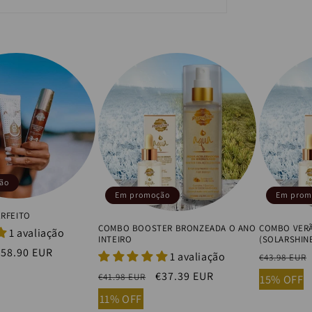
ão
Em promoção
Em prom
ERFEITO
COMBO BOOSTER BRONZEADA O ANO
COMBO VERÃ
1 avaliação
INTEIRO
(SOLARSHIN
Preço
€58.90 EUR
1 avaliação
Preço
€43.98 EUR
de
normal
Preço
Preço
€37.39 EUR
€41.98 EUR
15% OFF
saldo
normal
de
11% OFF
saldo