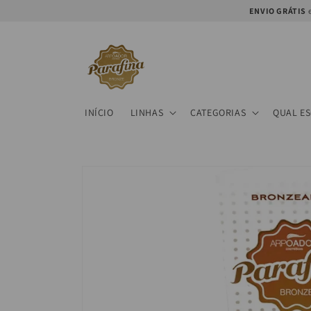
Saltar
ENVIO GRÁTIS
e
para o
conteúdo
INÍCIO
LINHAS
CATEGORIAS
QUAL E
Saltar para
a
informação
do produto