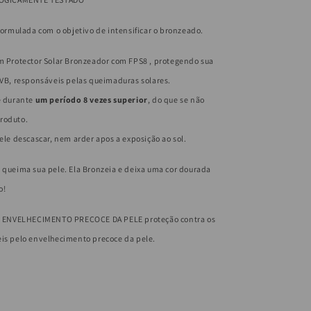
 formulada com o objetivo de intensificar o bronzeado.
 Protector Solar Bronzeador com FPS8 , protegendo sua
UVB, responsáveis pelas queimaduras solares.
e durante
um período 8 vezes superior
, do que se não
roduto.
pele descascar, nem arder apos a exposi
çã
o ao sol.
 queima sua pele. Ela Bronzeia e deixa uma cor dourada
o!
ENVELHECIMENTO PRECOCE DA PELE proteção contra os
eis pelo envelhecimento precoce da pele.