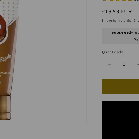
Preço
€19.99 EUR
normal
Imposto incluído.
En
ENVIO GRÁTIS
e
Po
Quantidade
Diminuir
a
quantidade
de
Bronzeador
FPS
8
c/
Cera
de
Abelha
Bisnaga