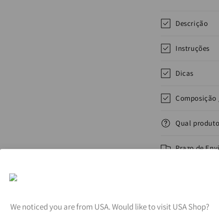
Descrição
Instruções
Dicas
Composição 
Qual produto
Prazo de Env
Carinho no e
Compartilhar
We noticed you are from USA. Would like to visit USA Shop?