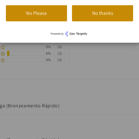
Yes Please
No thanks
90%
(28)
3%
(1)
0%
(0)
6%
(2)
0%
(0)
aga (Bronzeamento Rápido)