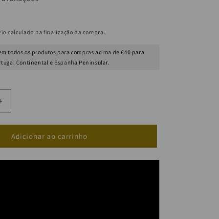
vio
calculado na finalização da compra.
m todos os produtos para compras acima de €40 para
rtugal Continental e Espanha Peninsular.
Aumentar
a
quantidade
de
Adicionar ao carrinho
Bronzeador
FPS
8
c/
Cera
de
Abelha
Bisnaga