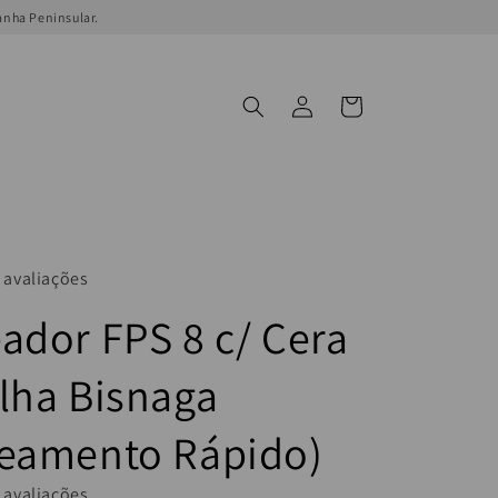
anha Peninsular.
Iniciar
Carrinho
sessão
 avaliações
ador FPS 8 c/ Cera
lha Bisnaga
eamento Rápido)
 avaliações