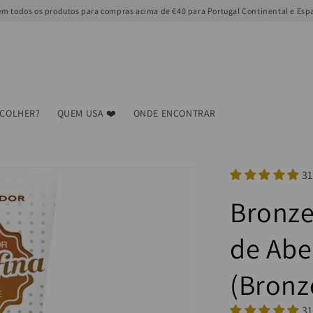
m todos os produtos para compras acima de €40 para Portugal Continental e Esp
SCOLHER?
QUEM USA ❤️
ONDE ENCONTRAR
31
Bronze
de Abe
(Bronz
31