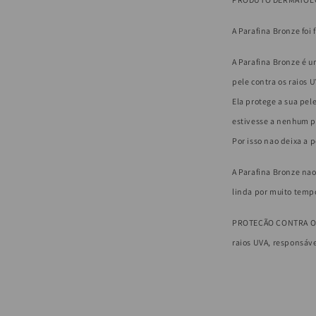
A Parafina Bronze foi
A Parafina Bronze
é
um
pele contra os raios 
Ela protege a sua pel
estivesse a nenhum p
Por isso nao deixa a 
A Parafina Bronze nao
linda por muito temp
PROTEÇÃO CONTRA O 
raios UVA, responsáv