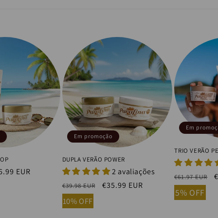
Em promoç
Em promoção
TRIO VERÃO P
TOP
DUPLA VERÃO POWER
eço
6.99 EUR
2 avaliações
Preço
€61.97 EUR
Preço
Preço
€35.99 EUR
€39.98 EUR
normal
5% OFF
ldo
normal
de
10% OFF
saldo