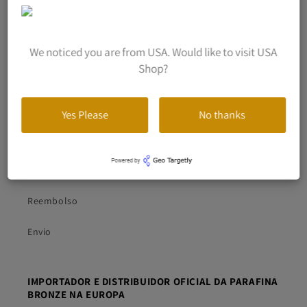
Nosso carinho em cada envio
Contacto
We noticed you are from USA. Would like to visit USA
Shop?
Revenda Parafina
Yes Please
No thanks
Pesquisar
Privacidade
Reembolso
Envio
IMPORTADOR E DISTRIBUIDOR OFICIAL DA PARAFINA
BRONZE NA EUROPA