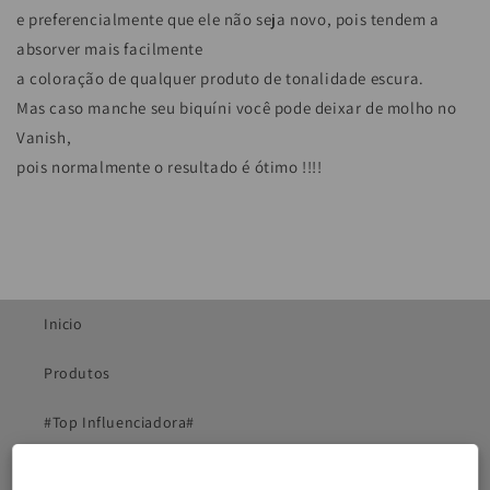
e preferencialmente que ele não seja novo, pois tendem a
absorver mais facilmente
a coloração de qualquer produto de tonalidade escura.
Mas caso manche seu biquíni você pode deixar de molho no
Vanish,
pois normalmente o resultado é ótimo !!!!
Inicio
Produtos
#Top Influenciadora#
Cuidados com o Uso