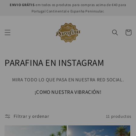
Ir
ENVIO GRÁTIS
em todos os produtos para compras acima de €40 para
directamente
Portugal Continental e Espanha Peninsular.
al contenido
Carrito
C
PARAFINA EN INSTAGRAM
o
MIRA TODO LO QUE PASA EN NUESTRA RED SOCIAL.
l
¡COMO NUESTRA VIBRACIÓN!
e
c
Filtrar y ordenar
11 productos
c
i