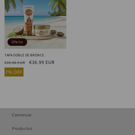
Oferta
TAPA DOBLE DE BRONCE
Precio
Precio
€36.99 EUR
€39.98 EUR
habitual
de
7% OFF
oferta
Comenzar
Productos