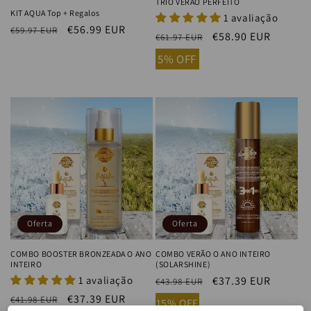
TRIO VERÃO PERFEITO
KIT AQUA Top + Regalos
1 avaliação
Precio
Precio
€56.99 EUR
€59.97 EUR
Precio
Precio
€58.90 EUR
€61.97 EUR
habitual
de
habitual
de
5% OFF
oferta
oferta
Oferta
Oferta
COMBO BOOSTER BRONZEADA O ANO
COMBO VERÃO O ANO INTEIRO
INTEIRO
(SOLARSHINE)
1 avaliação
Precio
Precio
€37.39 EUR
€43.98 EUR
habitual
de
Precio
Precio
€37.39 EUR
€41.98 EUR
15% OFF