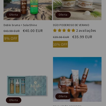
Oferta
Oferta
Doble bruma + SolarShine
DÚO PODEROSO DE VERANO
Precio
Precio
€40.00 EUR
2 avaliações
€43.98 EUR
habitual
de
Precio
Precio
€35.99 EUR
€39.98 EUR
9% OFF
oferta
habitual
de
10% OFF
oferta
Oferta
Oferta