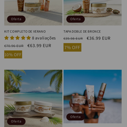
ó
n
Oferta
Oferta
:
KIT COMPLETO DE VERANO
TAPA DOBLE DE BRONCE
8 avaliações
Precio
Precio
€36.99 EUR
€39.98 EUR
habitual
de
Precio
Precio
€63.99 EUR
€70.96 EUR
7% OFF
oferta
habitual
de
10% OFF
oferta
Oferta
Oferta