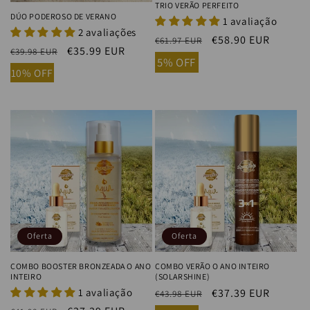
TRIO VERÃO PERFEITO
DÚO PODEROSO DE VERANO
1 avaliação
2 avaliações
Precio
Precio
€58.90 EUR
€61.97 EUR
Precio
Precio
€35.99 EUR
€39.98 EUR
habitual
de
5% OFF
habitual
de
oferta
10% OFF
oferta
Oferta
Oferta
COMBO BOOSTER BRONZEADA O ANO
COMBO VERÃO O ANO INTEIRO
INTEIRO
(SOLARSHINE)
1 avaliação
Precio
Precio
€37.39 EUR
€43.98 EUR
habitual
de