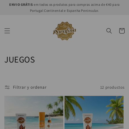
Ir
ENVIO GRÁTIS
em todos os produtos para compras acima de €40 para
directamente
Portugal Continental e Espanha Peninsular.
al contenido
Carrito
C
JUEGOS
o
l
Filtrar y ordenar
12 productos
e
c
c
i