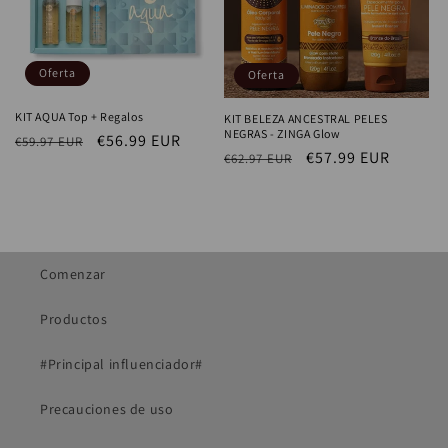
Oferta
Oferta
KIT AQUA Top + Regalos
KIT BELEZA ANCESTRAL PELES
NEGRAS - ZINGA Glow
Precio
Precio
€56.99 EUR
€59.97 EUR
Precio
Precio
€57.99 EUR
€62.97 EUR
habitual
de
habitual
de
oferta
oferta
Comenzar
Productos
#Principal influenciador#
Precauciones de uso