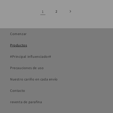
1
2
Comenzar
Productos
#Principal influenciador#
Precauciones de uso
Nuestro cariño en cada envío
Contacto
reventa de parafina