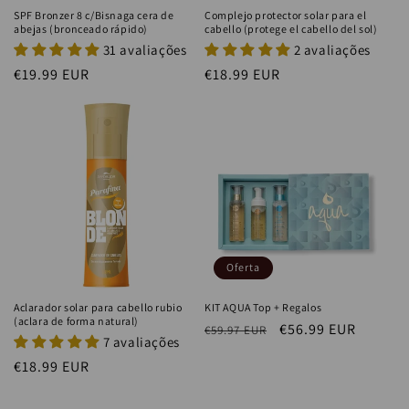
SPF Bronzer 8 c/Bisnaga cera de
Complejo protector solar para el
abejas (bronceado rápido)
cabello (protege el cabello del sol)
31 avaliações
2 avaliações
Precio
€19.99 EUR
Precio
€18.99 EUR
habitual
habitual
Oferta
Aclarador solar para cabello rubio
KIT AQUA Top + Regalos
(aclara de forma natural)
Precio
Precio
€56.99 EUR
€59.97 EUR
7 avaliações
habitual
de
Precio
€18.99 EUR
oferta
habitual