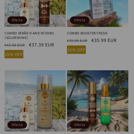
ó
n
Oferta
Oferta
:
COMBO VERÃO O ANO INTEIRO
COMBO BOOSTER FRESH
(SOLARSHINE)
Precio
Precio
€35.99 EUR
€39.98 EUR
Precio
Precio
€37.39 EUR
€43.98 EUR
habitual
de
10% OFF
habitual
de
15% OFF
oferta
oferta
Oferta
Oferta