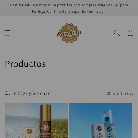
Ir
ENVIO GRÁTIS
em todos os produtos para compras acima de €40 para
directamente
Portugal Continental e Espanha Peninsular.
al contenido
Carrito
C
Productos
o
l
Filtrar y ordenar
30 productos
e
c
c
i