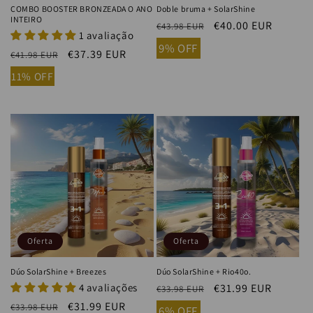
COMBO BOOSTER BRONZEADA O ANO
Doble bruma + SolarShine
INTEIRO
Precio
Precio
€40.00 EUR
€43.98 EUR
1 avaliação
habitual
de
9% OFF
Precio
Precio
€37.39 EUR
€41.98 EUR
oferta
habitual
de
11% OFF
oferta
Oferta
Oferta
Dúo SolarShine + Breezes
Dúo SolarShine + Rio40o.
4 avaliações
Precio
Precio
€31.99 EUR
€33.98 EUR
habitual
de
Precio
Precio
€31.99 EUR
€33.98 EUR
6% OFF