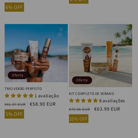
oferta
habitual
de
6% OFF
oferta
Oferta
Oferta
TRIO VERÃO PERFEITO
KIT COMPLETO DE VERANO
1 avaliação
8 avaliações
Precio
Precio
€58.90 EUR
€61.97 EUR
Precio
Precio
€63.99 EUR
€70.96 EUR
habitual
de
5% OFF
habitual
de
oferta
10% OFF
oferta