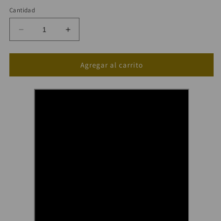
Cantidad
Reducir
Aumentar
cantidad
cantidad
para
para
Bruma
Bruma
Agregar al carrito
refrescante
refrescante
con
con
protector
protector
solar
solar
SPF30
SPF30
(Protección
(Protección
solar)
solar)