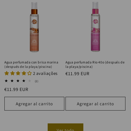
Agua perfumada con brisa marina
Agua perfumada Rio 40o (después de
(después de la playa/piscina)
la playa/piscina)
2 avaliações
Precio
€11.99 EUR
habitual
2
(2)
reseñas
Precio
€11.99 EUR
totales
habitual
Agregar al carrito
Agregar al carrito
Ver todo