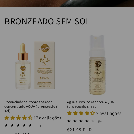
BRONZEADO SEM SOL
Potenciador autobronceador
Agua autobronceadora AQUA
concentrado AQUA (bronceado sin
(bronceado sin sol)
sol)
9 avaliações
17 avaliações
9
(9)
reseñas
17
(17)
Precio
€21.99 EUR
totales
reseñas
totales