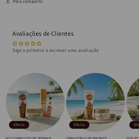
Para compartir
Avaliações de Clientes
Seja o primeiro a escrever uma avaliação
Oferta
Oferta
Of
KIT COMPLETO DE VERANO
TAPA DOBLE DE BRONCE
DÚO P