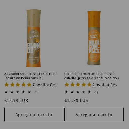
Aclarador solar para cabello rubio
Complejo protector solar para el
(aclara de forma natural)
cabello (protege el cabello del sol)
7 avaliações
2 avaliações
7
2
(7)
(2)
reseñas
reseñas
Precio
€18.99 EUR
Precio
€18.99 EUR
totales
totales
habitual
habitual
Agregar al carrito
Agregar al carrito