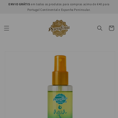
Ir
ENVIO GRÁTIS
em todos os produtos para compras acima de €40 para
directamente
Portugal Continental e Espanha Peninsular.
al contenido
Carrito
Ir
directamente
a la
información
del producto