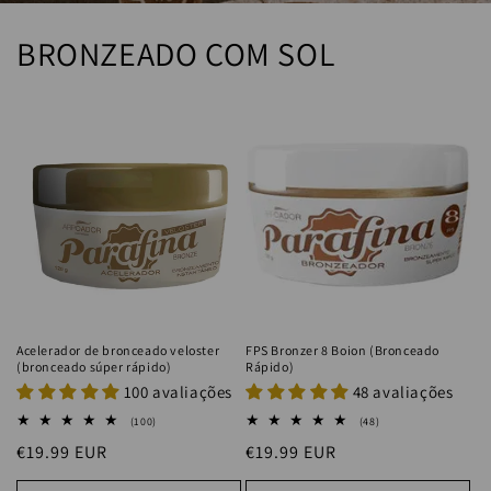
BRONZEADO COM SOL
Acelerador de bronceado veloster
FPS Bronzer 8 Boion (Bronceado
(bronceado súper rápido)
Rápido)
100 avaliações
48 avaliações
100
48
(100)
(48)
reseñas
reseñas
Precio
€19.99 EUR
Precio
€19.99 EUR
totales
totales
habitual
habitual