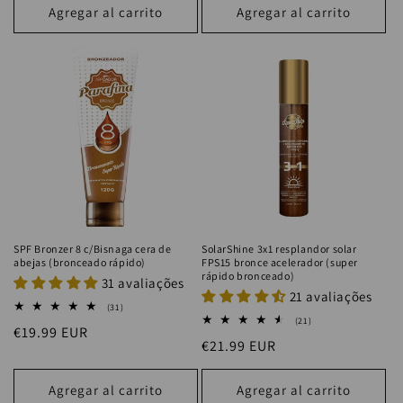
Agregar al carrito
Agregar al carrito
SPF Bronzer 8 c/Bisnaga cera de
SolarShine 3x1 resplandor solar
abejas (bronceado rápido)
FPS15 bronce acelerador (super
rápido bronceado)
31 avaliações
21 avaliações
31
(31)
reseñas
21
(21)
Precio
€19.99 EUR
totales
reseñas
Precio
€21.99 EUR
totales
habitual
habitual
Agregar al carrito
Agregar al carrito