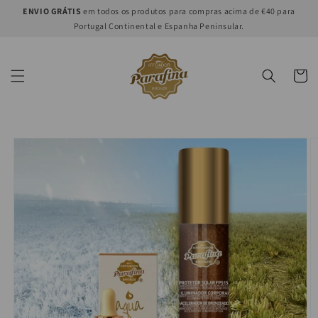
Ir
ENVIO GRÁTIS
em todos os produtos para compras acima de €40 para
directamente
Portugal Continental e Espanha Peninsular.
al contenido
Carrito
Ir
directamente
a la
información
del producto