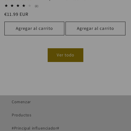
habitual
2
(2)
reseñas
Precio
€11.99 EUR
totales
habitual
Agregar al carrito
Agregar al carrito
Ver todo
Comenzar
Productos
#Principal influenciador#