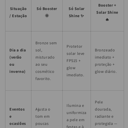
Booster +
Situação
Só Booster
Só Solar
Solar Shine
/ Estação
🌞
Shine ✨
🔥
Bronze sem
Protetor
Dia a dia
sol,
Bronzeado
solar leve
(verão
misturado
imediato +
FPS15 +
ou
ao seu
proteção +
glow
inverno)
cosmético
glow diário.
imediato.
favorito.
Pele
Ilumina e
Eventos
Ajusta o
dourada,
uniformiza
e
tom em
radiante e
a pele em
ocasiões
poucas
protegida —
festas e à