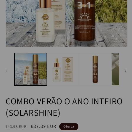
COMBO VERÃO O ANO INTEIRO
(SOLARSHINE)
Precio
Precio
€37.39 EUR
€43.98 EUR
Oferta