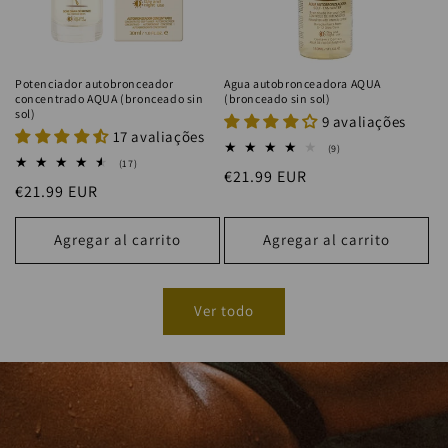
Potenciador autobronceador
Agua autobronceadora AQUA
concentrado AQUA (bronceado sin
(bronceado sin sol)
sol)
9 avaliações
17 avaliações
9
(9)
reseñas
17
(17)
Precio
€21.99 EUR
totales
reseñas
Precio
€21.99 EUR
totales
habitual
habitual
Agregar al carrito
Agregar al carrito
Ver todo