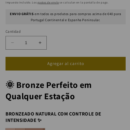
habitual
de
Impuesto incluido. Los
gastos de envío
se calculan en la pantalla de pago.
oferta
ENVIO GRÁTIS
em todos os produtos para compras acima de €40 para
Portugal Continental e Espanha Peninsular.
Cantidad
Reducir
Aumentar
cantidad
cantidad
para
para
COMBO
COMBO
Agregar al carrito
VERÃO
VERÃO
O
O
🌞 Bronze Perfeito em
ANO
ANO
INTEIRO
INTEIRO
Qualquer Estação
(SOLARSHINE)
(SOLARSHINE)
BRONZEADO NATURAL COM CONTROLE DE
INTENSIDADE ✨