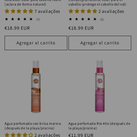
(aclara de forma natural)
cabello (protege el cabello del sol)
7 avaliações
2 avaliações
7
2
(7)
(2)
reseñas
reseñas
Precio
€18.99 EUR
Precio
€18.99 EUR
totales
totales
habitual
habitual
Agregar al carrito
Agregar al carrito
Agua perfumada con brisa marina
Agua perfumada Rio 40o (después de
(después de la playa/piscina)
la playa/piscina)
2 avaliações
Precio
€11.99 EUR