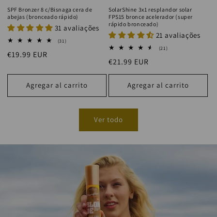
SPF Bronzer 8 c/Bisnaga cera de
SolarShine 3x1 resplandor solar
abejas (bronceado rápido)
FPS15 bronce acelerador (super
rápido bronceado)
31 avaliações
21 avaliações
31
(31)
reseñas
21
(21)
Precio
€19.99 EUR
totales
reseñas
Precio
€21.99 EUR
totales
habitual
habitual
Agregar al carrito
Agregar al carrito
Ver todo