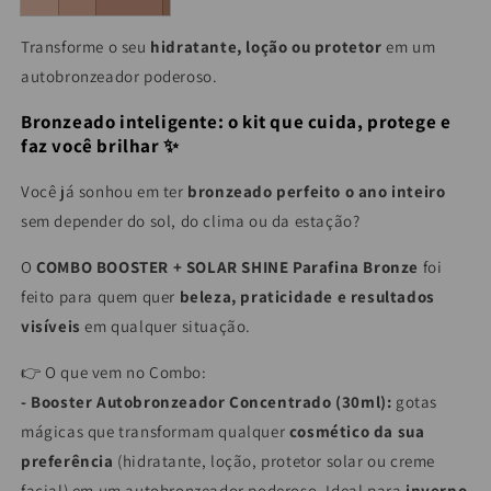
Transforme o seu
hidratante, loção ou protetor
em um
autobronzeador poderoso.
Bronzeado inteligente: o kit que cuida, protege e
faz você brilhar ✨
Você já sonhou em ter
bronzeado perfeito o ano inteiro
sem depender do sol, do clima ou da estação?
O
COMBO BOOSTER + SOLAR SHINE Parafina Bronze
foi
feito para quem quer
beleza, praticidade e resultados
visíveis
em qualquer situação.
👉 O que vem no Combo:
- Booster Autobronzeador Concentrado (30ml):
gotas
mágicas que transformam qualquer
cosmético da sua
preferência
(hidratante, loção, protetor solar ou creme
facial) em um autobronzeador poderoso. Ideal para
inverno,