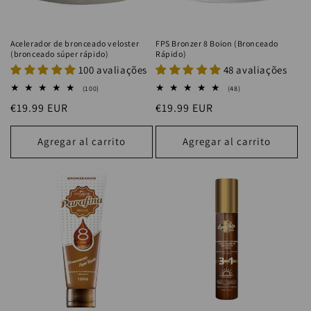
Acelerador de bronceado veloster
FPS Bronzer 8 Boion (Bronceado
(bronceado súper rápido)
Rápido)
100 avaliações
48 avaliações
100
48
(100)
(48)
reseñas
reseñas
Precio
€19.99 EUR
Precio
€19.99 EUR
totales
totales
habitual
habitual
Agregar al carrito
Agregar al carrito