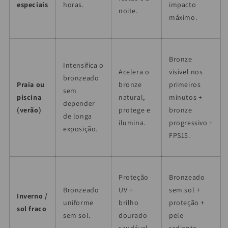
especiais
horas.
impacto
noite.
máximo.
Bronze
Intensifica o
Acelera o
visível nos
bronzeado
Praia ou
bronze
primeiros
sem
piscina
natural,
minutos +
depender
(verão)
protege e
bronze
de longa
ilumina.
progressivo +
exposição.
FPS15.
Proteção
Bronzeado
Bronzeado
UV +
sem sol +
Inverno /
uniforme
brilho
proteção +
sol fraco
sem sol.
dourado
pele
saudável.
radiante.