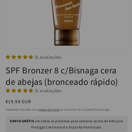
31 avaliações
SPF Bronzer 8 c/Bisnaga cera
de abejas (bronceado rápido)
31 avaliações
Precio
€19.99 EUR
habitual
Impuesto incluido. Los
gastos de envío
se calculan en la pantalla de pago.
ENVIO GRÁTIS
em todos os produtos para compras acima de €40 para
Portugal Continental e Espanha Peninsular.