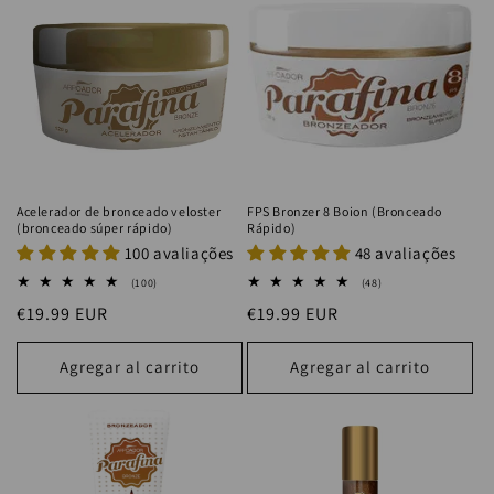
Acelerador de bronceado veloster
FPS Bronzer 8 Boion (Bronceado
(bronceado súper rápido)
Rápido)
100 avaliações
48 avaliações
100
48
(100)
(48)
reseñas
reseñas
Precio
€19.99 EUR
Precio
€19.99 EUR
totales
totales
habitual
habitual
Agregar al carrito
Agregar al carrito