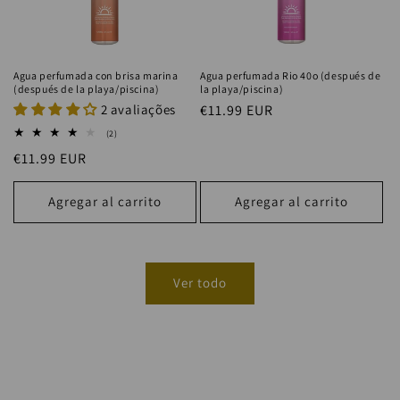
Agua perfumada con brisa marina
Agua perfumada Rio 40o (después de
(después de la playa/piscina)
la playa/piscina)
2 avaliações
Precio
€11.99 EUR
habitual
2
(2)
reseñas
Precio
€11.99 EUR
totales
habitual
Agregar al carrito
Agregar al carrito
Ver todo