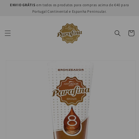
Ir
ENVIO GRÁTIS
em todos os produtos para compras acima de €40 para
directamente
Portugal Continental e Espanha Peninsular.
al contenido
Carrito
Ir
directamente
a la
información
del producto