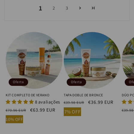
1
2
3
Oferta
Oferta
Of
KIT COMPLETO DE VERANO
TAPA DOBLE DE BRONCE
DÚO P
8 avaliações
Precio
Precio
€36.99 EUR
€39.98 EUR
habitual
de
Precio
Precio
€63.99 EUR
Preci
€70.96 EUR
€39.98
7% OFF
oferta
habitual
de
habit
10% OFF
oferta