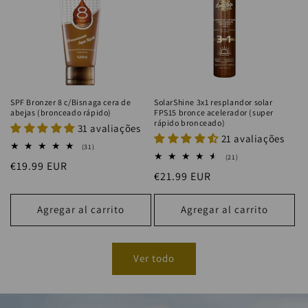
SPF Bronzer 8 c/Bisnaga cera de
SolarShine 3x1 resplandor solar
abejas (bronceado rápido)
FPS15 bronce acelerador (super
rápido bronceado)
31 avaliações
21 avaliações
31
(31)
reseñas
21
(21)
Precio
€19.99 EUR
totales
reseñas
Precio
€21.99 EUR
totales
habitual
habitual
Agregar al carrito
Agregar al carrito
Ver todo