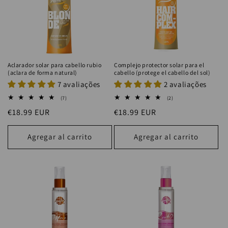
Aclarador solar para cabello rubio
Complejo protector solar para el
(aclara de forma natural)
cabello (protege el cabello del sol)
7 avaliações
2 avaliações
7
2
(7)
(2)
reseñas
reseñas
Precio
€18.99 EUR
Precio
€18.99 EUR
totales
totales
habitual
habitual
Agregar al carrito
Agregar al carrito