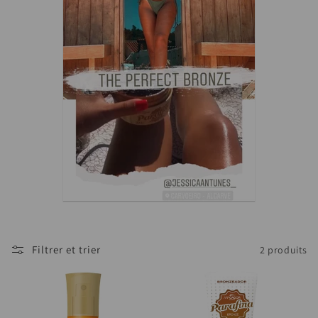
i
o
n
:
Filtrer et trier
2 produits