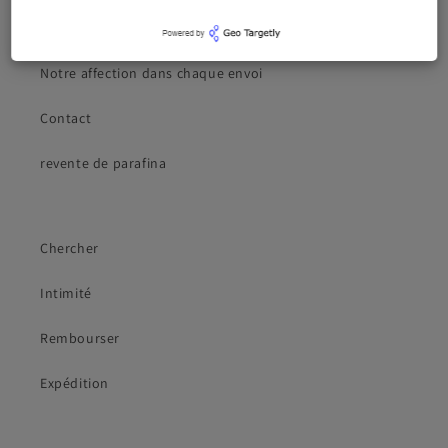
Précautions d'emploi
Notre affection dans chaque envoi
Contact
revente de parafina
Chercher
Intimité
Rembourser
Expédition