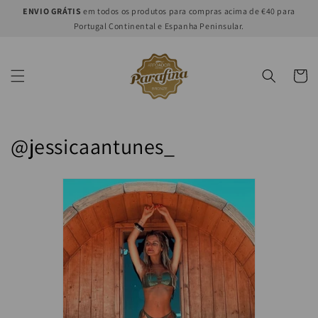
et
ENVIO GRÁTIS
em todos os produtos para compras acima de €40 para
passer
Portugal Continental e Espanha Peninsular.
au
contenu
Panier
C
@jessicaantunes_
o
l
l
e
c
t