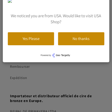
Notre affection dans chaque envoi
Contact
We noticed you are from USA. Would like to visit USA
Shop?
revente de parafina
Yes Please
No thanks
Chercher
Intimité
Rembourser
Expédition
Importateur et distributeur officiel de cire de
bronze en Europe.
BEIRAL DE PRIMAVERA LTDA.