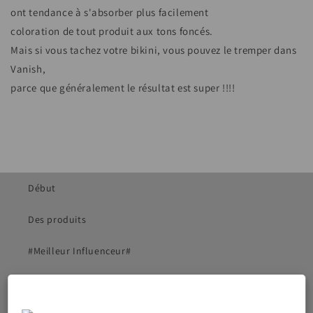
ont tendance à s'absorber plus facilement
coloration de tout produit aux tons foncés.
Mais si vous tachez votre bikini, vous pouvez le tremper dans
Vanish,
parce que généralement le résultat est super !!!!
Début
Des produits
#Meilleur Influenceur#
Précautions d'emploi