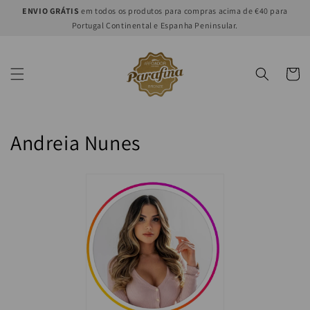
et
ENVIO GRÁTIS
em todos os produtos para compras acima de €40 para
passer
Portugal Continental e Espanha Peninsular.
au
contenu
Panier
C
Andreia Nunes
o
l
l
e
c
t