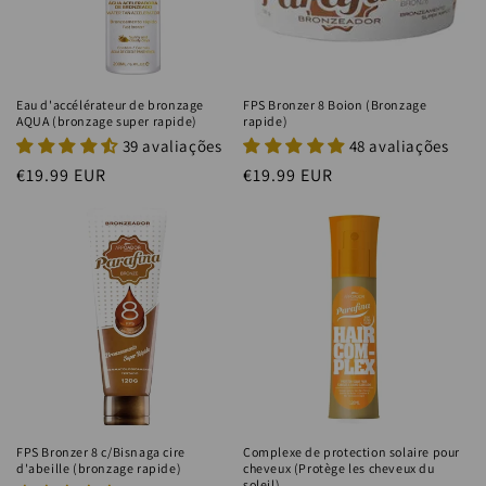
Eau d'accélérateur de bronzage
FPS Bronzer 8 Boion (Bronzage
AQUA (bronzage super rapide)
rapide)
39 avaliações
48 avaliações
Prix
€19.99 EUR
Prix
€19.99 EUR
habituel
habituel
FPS Bronzer 8 c/Bisnaga cire
Complexe de protection solaire pour
d'abeille (bronzage rapide)
cheveux (Protège les cheveux du
soleil)