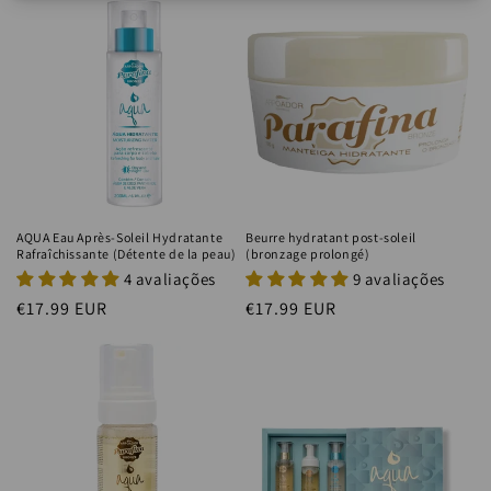
AQUA Eau Après-Soleil Hydratante
Beurre hydratant post-soleil
Rafraîchissante (Détente de la peau)
(bronzage prolongé)
4 avaliações
9 avaliações
Prix
€17.99 EUR
Prix
€17.99 EUR
habituel
habituel