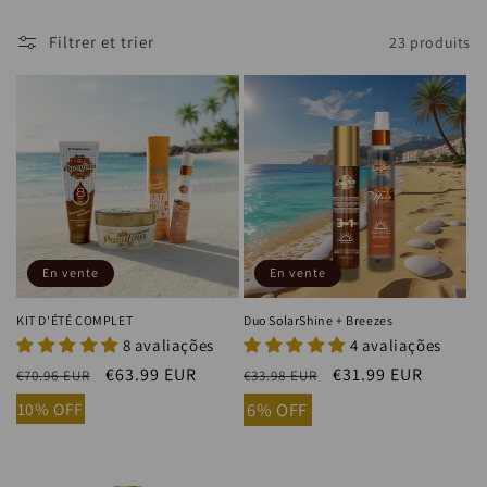
Filtrer et trier
23 produits
En vente
En vente
KIT D'ÉTÉ COMPLET
Duo SolarShine + Breezes
8 avaliações
4 avaliações
Prix
Prix
€63.99 EUR
Prix
Prix
€31.99 EUR
€70.96 EUR
€33.98 EUR
habituel
soldé
habituel
soldé
10% OFF
6% OFF