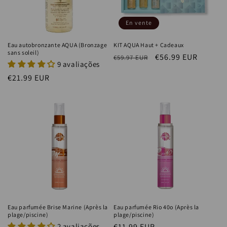
En vente
Eau autobronzante AQUA (Bronzage
KIT AQUA Haut + Cadeaux
sans soleil)
Prix
Prix
€56.99 EUR
€59.97 EUR
9 avaliações
habituel
soldé
Prix
€21.99 EUR
habituel
Eau parfumée Brise Marine (Après la
Eau parfumée Rio 40o (Après la
plage/piscine)
plage/piscine)
2 avaliações
Prix
€11.99 EUR