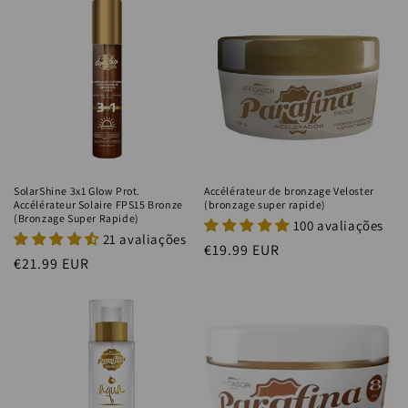
SolarShine 3x1 Glow Prot.
Accélérateur de bronzage Veloster
Accélérateur Solaire FPS15 Bronze
(bronzage super rapide)
(Bronzage Super Rapide)
100 avaliações
21 avaliações
Prix
€19.99 EUR
Prix
€21.99 EUR
habituel
habituel