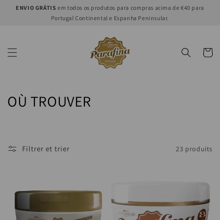
et
ENVIO GRÁTIS
em todos os produtos para compras acima de €40 para
passer
Portugal Continental e Espanha Peninsular.
au
contenu
Panier
C
OÙ TROUVER
o
l
Filtrer et trier
23 produits
l
e
c
t