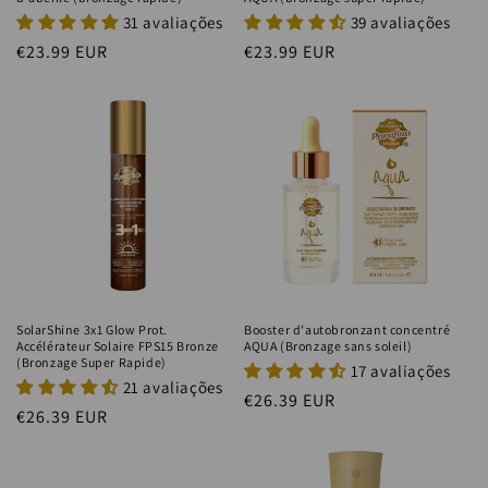
31 avaliações
39 avaliações
Prix
€23.99 EUR
Prix
€23.99 EUR
habituel
habituel
SolarShine 3x1 Glow Prot.
Booster d'autobronzant concentré
Accélérateur Solaire FPS15 Bronze
AQUA (Bronzage sans soleil)
(Bronzage Super Rapide)
17 avaliações
21 avaliações
Prix
€26.39 EUR
Prix
€26.39 EUR
habituel
habituel