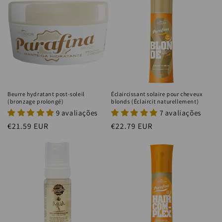
Beurre hydratant post-soleil
Éclaircissant solaire pour cheveux
(bronzage prolongé)
blonds (Éclaircit naturellement)
9 avaliações
7 avaliações
Prix
€21.59 EUR
Prix
€22.79 EUR
habituel
habituel