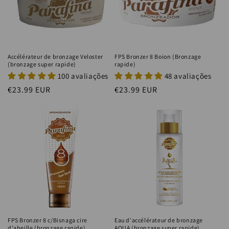
i
o
n
Accélérateur de bronzage Veloster
FPS Bronzer 8 Boion (Bronzage
(bronzage super rapide)
rapide)
:
100 avaliações
48 avaliações
Prix
€23.99 EUR
Prix
€23.99 EUR
habituel
habituel
FPS Bronzer 8 c/Bisnaga cire
Eau d'accélérateur de bronzage
d'abeille (bronzage rapide)
AQUA (bronzage super rapide)