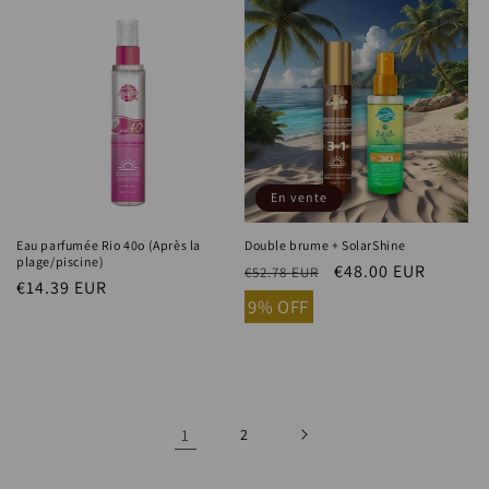
En vente
Eau parfumée Rio 40o (Après la
Double brume + SolarShine
plage/piscine)
Prix
Prix
€48.00 EUR
€52.78 EUR
Prix
€14.39 EUR
habituel
soldé
9% OFF
habituel
1
2