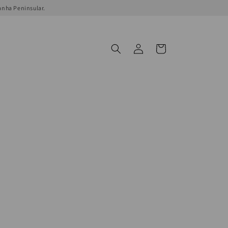
anha Peninsular.
Connexion
Panier