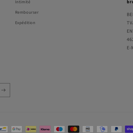
br
Intimité
Rembourser
BE
TV
Expédition
EN
46
E-