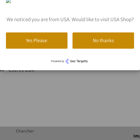
We noticed you are from USA. Would like to visit USA Shop?
Yes Please
No thanks
ente
 Haut + Cadeaux
Prix
€56.99 EUR
UR
el
soldé
Chercher
Im