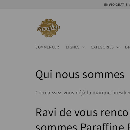
et
ENVIO GRÁTIS
e
passer
au
contenu
COMMENCER
LIGNES
CATÉGORIES
Le
C
Qui nous sommes
o
Connaissez-vous déjà la marque brésilie
l
Ravi de vous renco
l
sommes Paraffine 