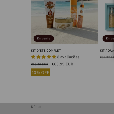
En vente
En v
KIT D'ÉTÉ COMPLET
KIT AQUA
8 avaliações
Prix
€59.97 E
habitu
Prix
Prix
€63.99 EUR
€70.96 EUR
habituel
soldé
10% OFF
Début