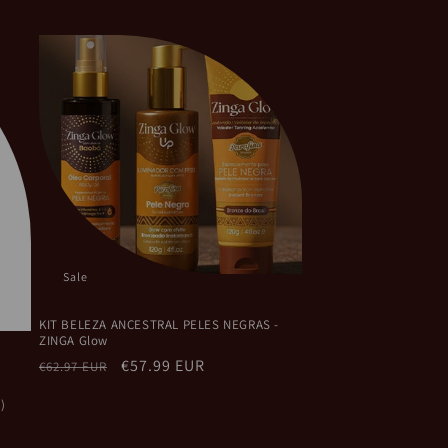
Sale
KIT BELEZA ANCESTRAL PELES NEGRAS -
ZINGA Glow
Regular
Sale
€57.99 EUR
€62.97 EUR
price
price
)