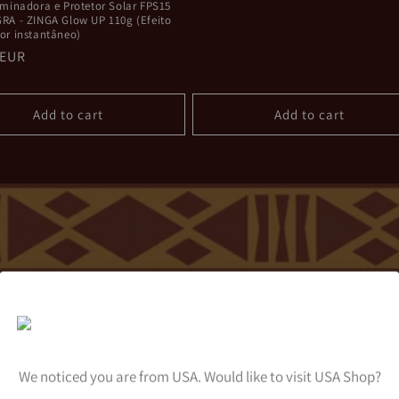
price
uminadora e Protetor Solar FPS15
RA - ZINGA Glow UP 110g (Efeito
or instantâneo)
r
 EUR
Add to cart
Add to cart
We noticed you are from USA. Would like to visit USA Shop?