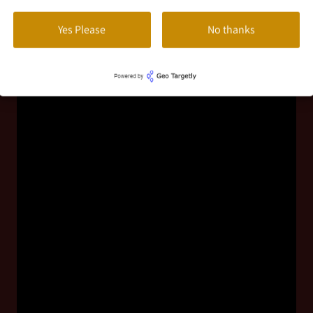
Yes Please
No thanks