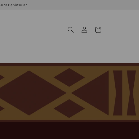
anha Peninsular.
Log
Cart
in